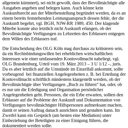
allgemein kümmert), sei nicht gewollt, dass der Bevollmächtigte alle
Ausgaben angeben und belegen kann. Auch könne kein
Auskunftsrecht aus der Miterbenstellung begründet werden, da es an
einem bereits feststehenden Leistungsanspruch dessen fehle, der die
Auskunft begehrt, vgl. BGH, NJW-RR 1989, 450. Der klagende
Miterbe konnte also letztlich nicht Auskunft erlangen, ob der
Bevollmächtigte Verfügungen zu Lebzeiten des Erblassers entgegen
dem Willen des Erblassers traf.
Die Entscheidung des OLG Köln mag durchaus zu kritisieren sein,
da ein Rechtsbindungswillen bei erheblichen wirtschaftlichen
Interessen wie einer umfassenden Kontovollmacht naheliegt, vgl.
OLG Brandenburg,
Urteil vom 19. März 2013 – 3 U 1/12 –, juris.
Da es aber letztlich auf die Umstände im Einzelfall ankommt, sollte
vorbeugend bei finanziellen Angelegenheiten z. B. bei Erteilung der
Kontovollmacht schriftlich mindestens klargestellt werden, ob der
Bevollmächtigte über Verfügungen „Buch zu führen“ hat, oder, ob
es nur um die Erledigung und Organisation persönlicher
Angelegenheiten geht. Personen, die ein Erbe erwarten, sollten den
Erblasser auf die Probleme der Auskunft und Dokumentation von
Verfügungen bevollmächtigter Hilfspersonen aufmerksam machen,
damit er seinen Auftrag danach ausrichten und gestalten kann. Im
Zweifel kann ein Gespräch (am besten eine Mediation) unter
Einbeziehung der Beteiligten zu einer Einigung führen, die
dokumentiert werden sollte.