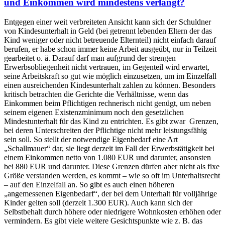
und Einkommen wird mindestens verlangt?
Entgegen einer weit verbreiteten Ansicht kann sich der Schuldner
von Kindesunterhalt in Geld (bei getrennt lebenden Eltern der das
Kind weniger oder nicht betreuende Elternteil) nicht einfach darauf
berufen, er habe schon immer keine Arbeit ausgeübt, nur in Teilzeit
gearbeitet o. ä. Darauf darf man aufgrund der strengen
Erwerbsobliegenheit nicht vertrauen, im Gegenteil wird erwartet,
seine Arbeitskraft so gut wie möglich einzusetzen, um im Einzelfall
einen ausreichenden Kindesunterhalt zahlen zu können. Besonders
kritisch betrachten die Gerichte die Verhältnisse, wenn das
Einkommen beim Pflichtigen rechnerisch nicht genügt, um neben
seinem eigenen Existenzminimum noch den gesetzlichen
Mindestunterhalt für das Kind zu entrichten. Es gibt zwar Grenzen,
bei deren Unterschreiten der Pflichtige nicht mehr leistungsfähig
sein soll. So stellt der notwendige Eigenbedarf eine Art
„Schallmauer“ dar, sie liegt derzeit im Fall der Erwerbstätigkeit bei
einem Einkommen netto von 1.080 EUR und darunter, ansonsten
bei 880 EUR und darunter. Diese Grenzen dürfen aber nicht als fixe
Größe verstanden werden, es kommt – wie so oft im Unterhaltsrecht
– auf den Einzelfall an. So gibt es auch einen höheren
„angemessenen Eigenbedarf“, der bei dem Unterhalt für volljährige
Kinder gelten soll (derzeit 1.300 EUR). Auch kann sich der
Selbstbehalt durch höhere oder niedrigere Wohnkosten erhöhen oder
vermindern. Es gibt viele weitere Gesichtspunkte wie z. B. das