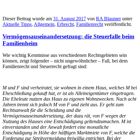
Dieser Beitrag wurde am
31. August 2017
von
RA Blaumer
unter
Aktuelle Tipps
,
Allgemein
,
Erbrecht
,
Familienrecht
veröffentlicht.
Vermögensauseinandersetzung: die Steuerfalle beim
Familienheim
Wie wichtig Kenntnisse aus verschiedenen Rechtsgebieten sein
können, zeigt folgender – nicht ungewöhnlicher – Fall, bei dem
Familienrecht und Steuerrecht gefragt sind:
M und F sind verheiratet, sie wohnen in einem Haus, welches M bei
Eheschließung gekauft hat, er ist als Alleineigentümer eingetragen.
Die Eheleute nutzen das Haus zu eigenen Wohnzwecken. Nach acht
Jahren trennt sich jedoch M von F und zieht aus. Er geht zum
Rechtsanwalt für die Scheidung und die
Vermögensauseinandersetzung, der dazu rät, von F wegen der
Nutzung des Hauses eine Entschädigung geltendzumachen. M ist
einverstanden und der Anwalt fordert eine monatliche
Entschädigung in Höhe der hälftigen Marktmiete von F, welche die
Forderung zur Streitvermeidung freiwillig entrichtet. Bei der