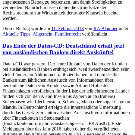
angemessenen Betrag zu begrenzen, um damit Streitigkeiten zu
vermeiden. Natürlich müssen dabei die Grundsätze der
Rechtsprechung zur Wirksamkeit derartiger Klauseln beachtet
werden.
Dieser Beitrag wurde am
11. Februar 2018
von
RA Blaumer
unter
Aktuelle Tipps
,
Allgemein
,
Familienrecht
veröffentlicht.
Das Ende der Daten-CD: Deutschland erhält jetzt
von ausländischen Banken direkt Auskünfte!
Daten-CD war gestern. Der teure Einkauf von Daten der Kunden
bei ausländischen Banken erübrigt sich, weil zwischenzeitlich sehr
viele Länder ein Abkommen ratifiziert haben, mit dem sie die
Banken zum jährlichen Austausch von Informationen über
persönliche Daten von Kunden sowie Art und Höhe der
Finanzanlagen verpflichten. In der Liste der teilnehmenden Länder
finden sich von den Aland Inseln bis Zypern auch (frühere)
Steueroasen wie Liechtenstein, Schweiz, Malta oder sogar Cayman
Islands. In Deutschland erfolgte die innerstaatliche Umsetzung
durch das Gesetz zum automatischen Austausch von Informationen
über Finanzkonten in Steuersachen
(Finanzkonteninformationsaustauschgesetz – FKAustG). Erste
Meldungen über das Jahr 2016 haben daher die verpflichteten
Institute in Deutschland bereits im Juli 2017 versendet. Man sollte