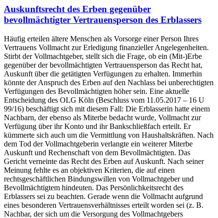
Auskunftsrecht des Erben gegenüber
bevollmächtigter Vertrauensperson des Erblassers
Häufig erteilen ältere Menschen als Vorsorge einer Person Ihres
Vertrauens Vollmacht zur Erledigung finanzieller Angelegenheiten.
Stirbt der Vollmachtgeber, stellt sich die Frage, ob ein (Mit-)Erbe
gegenüber der bevollmächtigten Vertrauensperson das Recht hat,
Auskunft über die getätigten Verfügungen zu erhalten. Immerhin
könnte der Anspruch des Erben auf den Nachlass bei unberechtigten
Verfügungen des Bevollmächtigten höher sein. Eine aktuelle
Entscheidung des OLG Köln (Beschluss vom 11.05.2017 – 16 U
99/16) beschäftigt sich mit diesem Fall: Die Erblasserin hatte einem
Nachbarn, der ebenso als Miterbe bedacht wurde, Vollmacht zur
Verfügung über ihr Konto und ihr Bankschließfach erteilt. Er
kümmerte sich auch um die Vermittlung von Haushaltskräften. Nach
dem Tod der Vollmachtgeberin verlangte ein weiterer Miterbe
Auskunft und Rechenschaft von dem Bevollmächtigten. Das
Gericht verneinte das Recht des Erben auf Auskunft. Nach seiner
Meinung fehlte es an objektiven Kriterien, die auf einen
rechtsgeschäftlichen Bindungswillen von Vollmachtgeber und
Bevollmächtigtem hindeuten. Das Persönlichkeitsrecht des
Erblassers sei zu beachten. Gerade wenn die Vollmacht aufgrund
eines besonderen Vertrauensverhältnisses erteilt worden sei (z. B.
Nachbar, der sich um die Versorgung des Vollmachtgebers