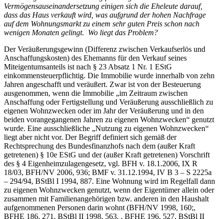
Vermögensauseinandersetzung einigen sich die Eheleute darauf,
dass das Haus verkauft wird, was aufgrund der hohen Nachfrage
auf dem Wohnungsmarkt zu einem sehr guten Preis schon nach
wenigen Monaten gelingt. Wo liegt das Problem?
Der Veräußerungsgewinn (Differenz zwischen Verkaufserlös und
Anschaffungskosten) des Ehemanns für den Verkauf seines
Miteigentumsanteils ist nach § 23 Absatz 1 Nr. 1 EStG
einkommensteuerpflichtig. Die Immobilie wurde innerhalb von zehn
Jahren angeschafft und veräußert. Zwar ist von der Besteuerung
ausgenommen, wenn die Immobilie „im Zeitraum zwischen
Anschaffung oder Fertigstellung und Veräußerung ausschließlich zu
eigenen Wohnzwecken oder im Jahr der Veräußerung und in den
beiden vorangegangenen Jahren zu eigenen Wohnzwecken“ genutzt
wurde. Eine ausschließliche „Nutzung zu eigenen Wohnzwecken“
liegt aber nicht vor. Der Begriff definiert sich gemäß der
Rechtsprechung des Bundesfinanzhofs nach dem (außer Kraft
getretenen) § 10e EStG und der (außer Kraft getretenen) Vorschrift
des § 4 Eigenheimzulagengesetz, v
gl. BFH v. 18.1.2006, IX R
18/03, BFH/NV 2006, 936; BMF v. 31.12.1994, IV B 3 – S 2225a
– 294/94, BStBl I 1994, 887. Eine Wohnung wird im Regelfall dann
zu eigenen Wohnzwecken
genutzt, wenn der Eigentümer allein oder
zusammen mit Familienangehörigen bzw. anderen in den Haushalt
aufgenommenen Personen darin wohnt
(
BFH
/NV 1998, 160;,
BFHE 186, 271, BStBl II 1998, 563, , BFHE 196, 527, BStBl II