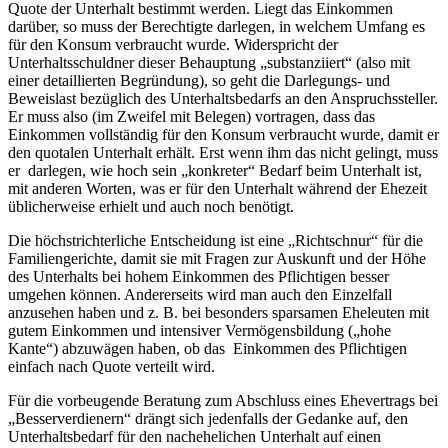
Quote der Unterhalt bestimmt werden. Liegt das Einkommen
darüber, so muss der Berechtigte darlegen, in welchem Umfang es
für den Konsum verbraucht wurde. Widerspricht der
Unterhaltsschuldner dieser Behauptung „substanziiert“ (also mit
einer detaillierten Begründung), so geht die Darlegungs- und
Beweislast bezüglich des Unterhaltsbedarfs an den Anspruchssteller.
Er muss also (im Zweifel mit Belegen) vortragen, dass das
Einkommen vollständig für den Konsum verbraucht wurde, damit er
den quotalen Unterhalt erhält. Erst wenn ihm das nicht gelingt, muss
er darlegen, wie hoch sein „konkreter“ Bedarf beim Unterhalt ist,
mit anderen Worten, was er für den Unterhalt während der Ehezeit
üblicherweise erhielt und auch noch benötigt.
Die höchstrichterliche Entscheidung ist eine „Richtschnur“ für die
Familiengerichte, damit sie mit Fragen zur Auskunft und der Höhe
des Unterhalts bei hohem Einkommen des Pflichtigen besser
umgehen können. Andererseits wird man auch den Einzelfall
anzusehen haben und z. B. bei besonders sparsamen Eheleuten mit
gutem Einkommen und intensiver Vermögensbildung („hohe
Kante“) abzuwägen haben, ob das Einkommen des Pflichtigen
einfach nach Quote verteilt wird.
Für die vorbeugende Beratung zum Abschluss eines Ehevertrags bei
„Besserverdienern“ drängt sich jedenfalls der Gedanke auf, den
Unterhaltsbedarf für den nachehelichen Unterhalt auf einen