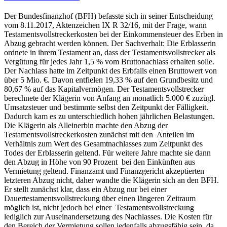
Der Bundesfinanzhof (BFH) befasste sich in seiner Entscheidung
vom 8.11.2017, Aktenzeichen IX R 32/16, mit der Frage, wann
Testamentsvollstreckerkosten bei der Einkommensteuer des Erben in
Abzug gebracht werden können. Der Sachverhalt: Die Erblasserin
ordnete in ihrem Testament an, dass der Testamentsvollstrecker als
Vergütung für jedes Jahr 1,5 % vom Bruttonachlass erhalten solle.
Der Nachlass hatte im Zeitpunkt des Erbfalls einen Bruttowert von
über 5 Mio. €. Davon entfielen 19,33 % auf den Grundbesitz und
80,67 % auf das Kapitalvermögen. Der Testamentsvollstrecker
berechnete der Klägerin von Anfang an monatlich 5.000 € zuzügl.
Umsatzsteuer und bestimmte selbst den Zeitpunkt der Fälligkeit.
Dadurch kam es zu unterschiedlich hohen jährlichen Belastungen.
Die Klägerin als Alleinerbin machte den Abzug der
Testamentsvollstreckerkosten zunächst mit den Anteilen im
Verhältnis zum Wert des Gesamtnachlasses zum Zeitpunkt des
Todes der Erblasserin geltend. Für weitere Jahre machte sie dann
den Abzug in Höhe von 90 Prozent bei den Einkünften aus
Vermietung geltend. Finanzamt und Finanzgericht akzeptierten
letzteren Abzug nicht, daher wandte die Klägerin sich an den BFH.
Er stellt zunächst klar, dass ein Abzug nur bei einer
Dauertestamentsvollstreckung über einen längeren Zeitraum
möglich ist, nicht jedoch bei einer Testamentsvollstreckung
lediglich zur Auseinandersetzung des Nachlasses. Die Kosten für
den Bereich der Vermietung sollen jedenfalls abzugsfähig sein, da