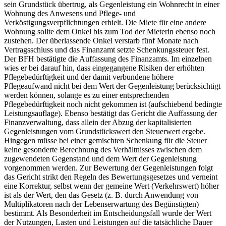
sein Grundstück übertrug, als Gegenleistung ein Wohnrecht in einer
Wohnung des Anwesens und Pflege- und
Verköstigungsverpflichtungen erhielt. Die Miete für eine andere
Wohnung sollte dem Onkel bis zum Tod der Mieterin ebenso noch
zustehen. Der überlassende Onkel verstarb fünf Monate nach
Vertragsschluss und das Finanzamt setzte Schenkungssteuer fest.
Der BFH bestätigte die Auffassung des Finanzamts. Im einzelnen
wies er bei darauf hin, dass eingegangene Risiken der erhöhten
Pflegebedürftigkeit und der damit verbundene höhere
Pflegeaufwand nicht bei dem Wert der Gegenleistung berücksichtigt
werden können, solange es zu einer entsprechenden
Pflegebedürftigkeit noch nicht gekommen ist (aufschiebend bedingte
Leistungsauflage). Ebenso bestätigt das Gericht die Auffassung der
Finanzverwaltung, dass allein der Abzug der kapitalisierten
Gegenleistungen vom Grundstückswert den Steuerwert ergebe.
Hingegen müsse bei einer gemischten Schenkung für die Steuer
keine gesonderte Berechnung des Verhältnisses zwischen dem
zugewendeten Gegenstand und dem Wert der Gegenleistung
vorgenommen werden. Zur Bewertung der Gegenleistungen folgt
das Gericht strikt den Regeln des Bewertungsgesetzes und verneint
eine Korrektur, selbst wenn der gemeine Wert (Verkehrswert) höher
ist als der Wert, den das Gesetz (z. B. durch Anwendung von
Multiplikatoren nach der Lebenserwartung des Begünstigten)
bestimmt. Als Besonderheit im Entscheidungsfall wurde der Wert
der Nutzungen, Lasten und Leistungen auf die tatsächliche Dauer