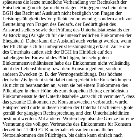
spätestens die letzte mündliche Verhandlung vor Rechtskraft der
Entscheidung) noch gar nicht vorlagen. Hingegen erscheint dem
BGH das Recht auf Auskunft nicht bezüglich von Fragen der
Leistungsfähigkeit des Verpflichteten notwendig, sondern auch zur
Beurteilung von Fragen des Bedarfs, der Bedürftigkeit des
Anspruchstellers sowie der Prüfung des Unterhaltstatbestands der
Aufstockung (Ausgleich für die unterschiedlichen Einkommen der
Ehegatten). Daher kann die Auskunft auch verlangt werden, wenn
der Pflichtige sich für unbegrenzt leistungsfähig erklärt. Zur Höhe
des Unterhalts äußert sich der BGH im Hinblick auf den
naheliegenden Einwand des Pflichtigen, bei sehr guten
Einkommensverhältnissen habe das Einkommen nicht vollständig
nicht der Lebensführung bzw. dem Konsum gedient, sondern
anderen Zwecken (z. B. der Vermögensbildung). Das höchste
deutsche Zivilgericht sieht dabei untergerichtliche Entscheidungen
als nicht zu beanstanden an, wenn sie bei einem Einkommen des
Pflichtigen in einer Höhe bis zum doppelten Betrag der höchsten
Einkommensstufe der Unterhaltstabelle „tatsächlich vermuten“, dass
das gesamte Einkommen zu Konsumzwecken verbraucht wurde.
Entsprechend dürfe in diesen Fällen der Unterhalt nach einer Quote
gemäß der gängigen Rechtsprechung und den Unterhaltsleitlinien
bestimmt werden. Mit anderen Worten liegt also die Grenze für eine
Vermutung des völligen Verbrauchs des Einkommens für Konsum
derzeit bei 11.000 EUR unterhaltsrelevantem monatlichen
Nettoeinkommen des Pflichtigen, bis dahin kann einfach nach