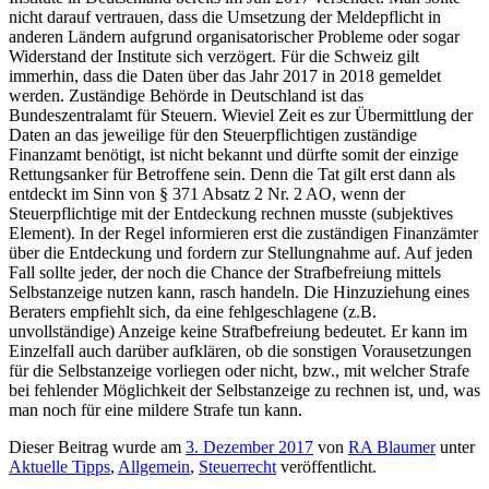
nicht darauf vertrauen, dass die Umsetzung der Meldepflicht in
anderen Ländern aufgrund organisatorischer Probleme oder sogar
Widerstand der Institute sich verzögert. Für die Schweiz gilt
immerhin, dass die Daten über das Jahr 2017 in 2018 gemeldet
werden. Zuständige Behörde in Deutschland ist das
Bundeszentralamt für Steuern. Wieviel Zeit es zur Übermittlung der
Daten an das jeweilige für den Steuerpflichtigen zuständige
Finanzamt benötigt, ist nicht bekannt und dürfte somit der einzige
Rettungsanker für Betroffene sein. Denn die Tat gilt erst dann als
entdeckt im Sinn von § 371 Absatz 2 Nr. 2 AO, wenn der
Steuerpflichtige mit der Entdeckung rechnen musste (subjektives
Element). In der Regel informieren erst die zuständigen Finanzämter
über die Entdeckung und fordern zur Stellungnahme auf. Auf jeden
Fall sollte jeder, der noch die Chance der Strafbefreiung mittels
Selbstanzeige nutzen kann, rasch handeln. Die Hinzuziehung eines
Beraters empfiehlt sich, da eine fehlgeschlagene (z.B.
unvollständige) Anzeige keine Strafbefreiung bedeutet. Er kann im
Einzelfall auch darüber aufklären, ob die sonstigen Vorausetzungen
für die Selbstanzeige vorliegen oder nicht, bzw., mit welcher Strafe
bei fehlender Möglichkeit der Selbstanzeige zu rechnen ist, und, was
man noch für eine mildere Strafe tun kann.
Dieser Beitrag wurde am
3. Dezember 2017
von
RA Blaumer
unter
Aktuelle Tipps
,
Allgemein
,
Steuerrecht
veröffentlicht.