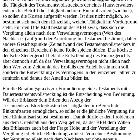
die Tätigkeit des Testamentsvollstreckers der eines Hausverwalters
entspricht. Betrifft die Tätigkeit mehrere Einkunftsarten (wie hier),
so sollen die Kosten aufgeteilt werden. Ist dies nicht möglich, so
bestimmt sich nach dem Einzelfall, welche Tätigkeit im Vordergrund
steht. Für den Urteilsfall bestätigt der BFH zwar, dass sich die
Vergütung allein nach dem Verwaltungsvermögen (Wert des
Nachlasses) aufgrund der Anordnung im Testament bestimmt, daher
andere Gesichtspunkte (Zeitaufwand des Testamentsvollstreckers in
den einzelnen Bereichen) keine Rolle spielen dürfen. Das höchste
deutsche Steuergericht hebt die Entscheidung des Finanzgerichts
aber dennoch auf, da das Verwaltungsvermögen nicht allein nach
dem Wert zum Zeitpunkt des Erbfalls den Anteil bestimmen soll,
sondern die Entwicklung des Vermögens in den einzelnen Jahren zu
ermitteln und daraus der Anteil zu bilden ist.
Für die Beratungspraxis zur Formulierung eines Testaments mit
Dauertestamentsvollstreckung ist die Entscheidung von Bedeutung.
Will der Erblasser dem Erben den Abzug der
Testamentsvollstreckerkosten bei Tätigkeiten im Bereich der
Einkunftsarten ermöglichen, so sollte er die jährliche Vergütung für
jede Einkunftsart selbst bestimmen. Damit dürfte er den Problemen
aus dem Urteilsfall aus dem Weg gehen, da der BFH dem Willen
des Erblassers auch bei der Frage Höhe und der Verteilung der
Vergütung erhebliche Bedeutung zumisst. Von einer Bestimmung
der Vergütung allein nach dem Nachlasswert ohne genaue