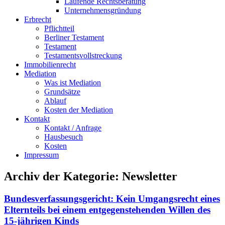
Laufende Rechtsberatung
Unternehmensgründung
Erbrecht
Pflichtteil
Berliner Testament
Testament
Testamentsvollstreckung
Immobilienrecht
Mediation
Was ist Mediation
Grundsätze
Ablauf
Kosten der Mediation
Kontakt
Kontakt / Anfrage
Hausbesuch
Kosten
Impressum
Archiv der Kategorie:
Newsletter
Bundesverfassungsgericht: Kein Umgangsrecht eines
Elternteils bei einem entgegenstehenden Willen des
15-jährigen Kinds