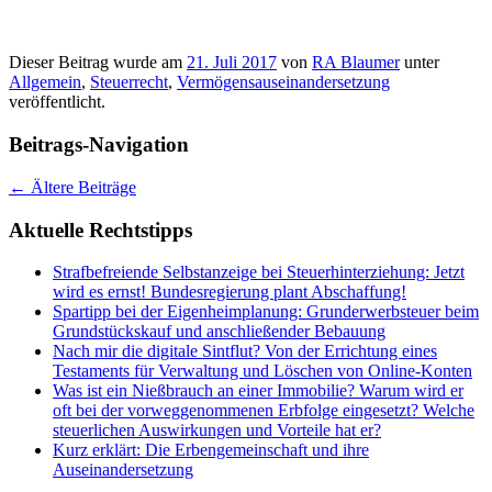
Dieser Beitrag wurde am
21. Juli 2017
von
RA Blaumer
unter
Allgemein
,
Steuerrecht
,
Vermögensauseinandersetzung
veröffentlicht.
Beitrags-Navigation
←
Ältere Beiträge
Aktuelle Rechtstipps
Strafbefreiende Selbstanzeige bei Steuerhinterziehung: Jetzt
wird es ernst! Bundesregierung plant Abschaffung!
Spartipp bei der Eigenheimplanung: Grunderwerbsteuer beim
Grundstückskauf und anschließender Bebauung
Nach mir die digitale Sintflut? Von der Errichtung eines
Testaments für Verwaltung und Löschen von Online-Konten
Was ist ein Nießbrauch an einer Immobilie? Warum wird er
oft bei der vorweggenommenen Erbfolge eingesetzt? Welche
steuerlichen Auswirkungen und Vorteile hat er?
Kurz erklärt: Die Erbengemeinschaft und ihre
Auseinandersetzung