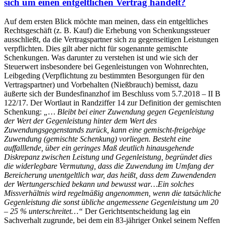
sich um einen entgeltlichen Vertrag handelt?
Auf dem ersten Blick möchte man meinen, dass ein entgeltliches
Rechtsgeschäft (z. B. Kauf) die Erhebung von Schenkungssteuer
ausschließt, da die Vertragspartner sich zu gegenseitigen Leistungen
verpflichten. Dies gilt aber nicht für sogenannte gemischte
Schenkungen. Was darunter zu verstehen ist und wie sich der
Steuerwert insbesondere bei Gegenleistungen von Wohnrechten,
Leibgeding (Verpflichtung zu bestimmten Besorgungen für den
Vertragspartner) und Vorbehalten (Nießbrauch) bemisst, dazu
äußerte sich der Bundesfinanzhof im Beschluss vom 5.7.2018 – II B
122/17. Der Wortlaut in Randziffer 14 zur Definition der gemischten
Schenkung:
„… Bleibt bei einer Zuwendung gegen Gegenleistung
der Wert der Gegenleistung hinter dem Wert des
Zuwendungsgegenstands zurück, kann eine gemischt-freigebige
Zuwendung (gemischte Schenkung) vorliegen. Besteht eine
auffalllende, über ein geringes Maß deutlich hinausgehende
Diskrepanz zwischen Leistung und Gegenleistung, begründet dies
die widerlegbare Vermutung, dass die Zuwendung im Umfang der
Bereicherung unentgeltlich war, das heißt, dass dem Zuwendenden
der Wertungerschied bekann und bewusst war…Ein solches
Missverhältnis wird regelmäßig angenommen, wenn die tatsächliche
Gegenleistung die sonst übliche angemessene Gegenleistung um 20
– 25 % unterschreitet…“
Der Gerichtsentscheidung lag ein
Sachverhalt zugrunde, bei dem ein 83-jähriger Onkel seinem Neffen