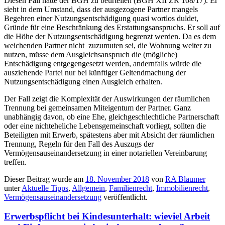
Diesen Fall hatte der BGH zu beurteilen (BGH XII ZR 108/17). Er
sieht in dem Umstand, dass der ausgezogene Partner mangels
Begehren einer Nutzungsentschädigung quasi wortlos duldet,
Gründe für eine Beschränkung des Erstattungsanspruchs. Er soll auf
die Höhe der Nutzungsentschädigung begrenzt werden. Da es dem
weichenden Partner nicht zuzumuten sei, die Wohnung weiter zu
nutzen, müsse dem Ausgleichsanspruch die (mögliche)
Entschädigung entgegengesetzt werden, andernfalls würde die
ausziehende Partei nur bei künftiger Geltendmachung der
Nutzungsentschädigung einen Ausgleich erhalten.
Der Fall zeigt die Komplexität der Auswirkungen der räumlichen
Trennung bei gemeinsamen Miteigentum der Partner. Ganz
unabhängig davon, ob eine Ehe, gleichgeschlechtliche Partnerschaft
oder eine nichteheliche Lebensgemeinschaft vorliegt, sollten die
Beteiligten mit Erwerb, spätestens aber mit Absicht der räumlichen
Trennung, Regeln für den Fall des Auszugs der
Vermögensauseinandersetzung in einer notariellen Vereinbarung
treffen.
Dieser Beitrag wurde am
18. November 2018
von
RA Blaumer
unter
Aktuelle Tipps
,
Allgemein
,
Familienrecht
,
Immobilienrecht
,
Vermögensauseinandersetzung
veröffentlicht.
Erwerbspflicht bei Kindesunterhalt: wieviel Arbeit