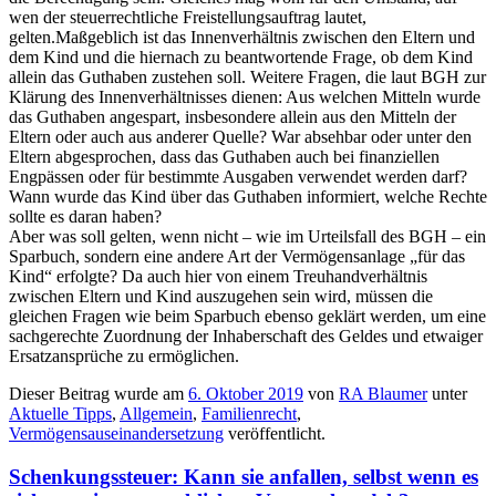
wen der steuerrechtliche Freistellungsauftrag lautet,
gelten.Maßgeblich ist das Innenverhältnis zwischen den Eltern und
dem Kind und die hiernach zu beantwortende Frage, ob dem Kind
allein das Guthaben zustehen soll. Weitere Fragen, die laut BGH zur
Klärung des Innenverhältnisses dienen: Aus welchen Mitteln wurde
das Guthaben angespart, insbesondere allein aus den Mitteln der
Eltern oder auch aus anderer Quelle? War absehbar oder unter den
Eltern abgesprochen, dass das Guthaben auch bei finanziellen
Engpässen oder für bestimmte Ausgaben verwendet werden darf?
Wann wurde das Kind über das Guthaben informiert, welche Rechte
sollte es daran haben?
Aber was soll gelten, wenn nicht – wie im Urteilsfall des BGH – ein
Sparbuch, sondern eine andere Art der Vermögensanlage „für das
Kind“ erfolgte? Da auch hier von einem Treuhandverhältnis
zwischen Eltern und Kind auszugehen sein wird, müssen die
gleichen Fragen wie beim Sparbuch ebenso geklärt werden, um eine
sachgerechte Zuordnung der Inhaberschaft des Geldes und etwaiger
Ersatzansprüche zu ermöglichen.
Dieser Beitrag wurde am
6. Oktober 2019
von
RA Blaumer
unter
Aktuelle Tipps
,
Allgemein
,
Familienrecht
,
Vermögensauseinandersetzung
veröffentlicht.
Schenkungssteuer: Kann sie anfallen, selbst wenn es