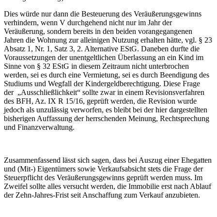
Dies würde nur dann die Besteuerung des Veräußerungsgewinns
verhindern, wenn V durchgehend nicht nur im Jahr der
Veräußerung, sondern bereits in den beiden vorangegangenen
Jahren die Wohnung zur alleinigen Nutzung erhalten hätte, vgl. § 23
Absatz 1, Nr. 1, Satz 3, 2. Alternative EStG. Daneben durfte die
Voraussetzungen der unentgeltlichen Überlassung an ein Kind im
Sinne von § 32 EStG in diesem Zeitraum nicht unterbrochen
werden, sei es durch eine Vermietung, sei es durch Beendigung des
Studiums und Wegfall der Kindergeldberechtigung. Diese Frage
der „Ausschließlichkeit“ sollte zwar in einem Revisionsverfahren
des BFH, Az. IX R 15/16, geprüft werden, die Revision wurde
jedoch als unzulässig verworfen, es bleibt bei der hier dargestellten
bisherigen Auffassung der herrschenden Meinung, Rechtsprechung
und Finanzverwaltung.
Zusammenfassend lässt sich sagen, dass bei Auszug einer Ehegatten
und (Mit-) Eigentümers sowie Verkaufsabsicht stets die Frage der
Steuerpflicht des Veräußerungsgewinns geprüft werden muss. Im
Zweifel sollte alles versucht werden, die Immobilie erst nach Ablauf
der Zehn-Jahres-Frist seit Anschaffung zum Verkauf anzubieten.