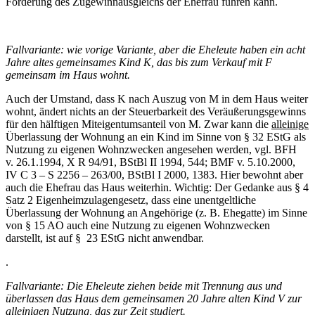
Forderung des Zugewinnausgleichs der Ehefrau führen kann.
Fallvariante: wie vorige Variante, aber die Eheleute haben ein acht
Jahre altes gemeinsames Kind K, das bis zum Verkauf mit F
gemeinsam im Haus wohnt.
Auch der Umstand, dass K nach Auszug von M in dem Haus weiter
wohnt, ändert nichts an der Steuerbarkeit des Veräußerungsgewinns
für den hälftigen Miteigentumsanteil von M. Zwar kann die
alleinige
Überlassung der Wohnung an ein Kind im Sinne von § 32 EStG als
Nutzung zu eigenen Wohnzwecken angesehen werden, vgl. BFH
v. 26.1.1994, X R 94/91, BStBl II 1994, 544; BMF v. 5.10.2000,
IV C 3 – S 2256 – 263/00, BStBl I 2000, 1383. Hier bewohnt aber
auch die Ehefrau das Haus weiterhin. Wichtig: Der Gedanke aus § 4
Satz 2 Eigenheimzulagengesetz, dass eine unentgeltliche
Überlassung der Wohnung an Angehörige (z. B. Ehegatte) im Sinne
von § 15 AO auch eine Nutzung zu eigenen Wohnzwecken
darstellt, ist auf § 23 EStG nicht anwendbar.
.
Fallvariante: Die Eheleute ziehen beide mit Trennung aus und
überlassen das Haus dem gemeinsamen 20 Jahre alten Kind V zur
alleinigen Nutzung, das zur Zeit studiert.