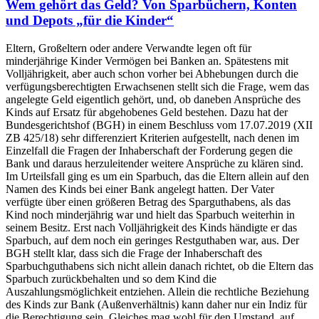
Wem gehört das Geld? Von Sparbüchern, Konten
und Depots „für die Kinder“
Eltern, Großeltern oder andere Verwandte legen oft für
minderjährige Kinder Vermögen bei Banken an. Spätestens mit
Volljährigkeit, aber auch schon vorher bei Abhebungen durch die
verfügungsberechtigten Erwachsenen stellt sich die Frage, wem das
angelegte Geld eigentlich gehört, und, ob daneben Ansprüche des
Kinds auf Ersatz für abgehobenes Geld bestehen. Dazu hat der
Bundesgerichtshof (BGH) in einem Beschluss vom 17.07.2019 (XII
ZB 425/18) sehr differenziert Kriterien aufgestellt, nach denen im
Einzelfall die Fragen der Inhaberschaft der Forderung gegen die
Bank und daraus herzuleitender weitere Ansprüche zu klären sind.
Im Urteilsfall ging es um ein Sparbuch, das die Eltern allein auf den
Namen des Kinds bei einer Bank angelegt hatten. Der Vater
verfügte über einen größeren Betrag des Sparguthabens, als das
Kind noch minderjährig war und hielt das Sparbuch weiterhin in
seinem Besitz. Erst nach Volljährigkeit des Kinds händigte er das
Sparbuch, auf dem noch ein geringes Restguthaben war, aus. Der
BGH stellt klar, dass sich die Frage der Inhaberschaft des
Sparbuchguthabens sich nicht allein danach richtet, ob die Eltern das
Sparbuch zurückbehalten und so dem Kind die
Auszahlungsmöglichkeit entziehen. Allein die rechtliche Beziehung
des Kinds zur Bank (Außenverhältnis) kann daher nur ein Indiz für
die Berechtigung sein. Gleiches mag wohl für den Umstand, auf