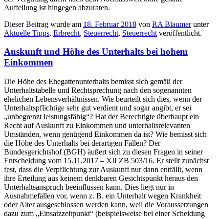
Aufteilung ist hingegen abzuraten.
Dieser Beitrag wurde am
18. Februar 2018
von
RA Blaumer
unter
Aktuelle Tipps
,
Erbrecht
,
Steuerrecht
,
Steuerrecht
veröffentlicht.
Auskunft und Höhe des Unterhalts bei hohem
Einkommen
Die Höhe des Ehegattenunterhalts bemisst sich gemäß der
Unterhaltstabelle und Rechtsprechung nach den sogenannten
ehelichen Lebensverhältnissen. Wie beurteilt sich dies, wenn der
Unterhaltspflichtige sehr gut verdient und sogar angibt, er sei
„unbegrenzt leistungsfähig“? Hat der Berechtigte überhaupt ein
Recht auf Auskunft zu Einkommen und unterhaltsrelevanten
Umständen, wenn genügend Einkommen da ist? Wie bemisst sich
die Höhe des Unterhalts bei derartigen Fällen? Der
Bundesgerichtshof (BGH) äußert sich zu diesen Fragen in seiner
Entscheidung vom 15.11.2017 – XII ZB 503/16. Er stellt zunächst
fest, dass die Verpflichtung zur Auskunft nur dann entfällt, wenn
ihre Erteilung aus keinem denkbaren Gesichtspunkt heraus den
Unterhaltsanspruch beeinflussen kann. Dies liegt nur in
Ausnahmefällen vor, wenn z. B. ein Unterhalt wegen Krankheit
oder Alter ausgeschlossen werden kann, weil die Voraussetzungen
dazu zum „Einsatzzeitpunkt“ (beispielsweise bei einer Scheidung