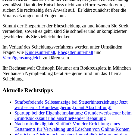
veranlässt. Damit der Entschluss nicht zum Horrorszenario wird,
suchen Sie rechtzeitig den Anwalt auf. Er klärt zunächst über die
Voraussetzungen und Folgen auf.
Stimmt der Ehepartner der Ehescheidung zu und können Sie Streit
vermeiden, soweit es geht, sind Sie schneller und unkomplizierter
geschieden als Sie vielleicht denken.
Im Verlauf des Scheidungsverfahrens werden unter Umständen
Fragen wie
Kindesunterhalt
,
Ehegattenunterhalt
und
Vermögensausgleich
zu klären sein.
Ihr Rechtsanwalt Christoph Blaumer am Rotkreuzplatz in München
Neuhausen Nymphenburg berät Sie gerne rund um das Thema
Scheidung.
Aktuelle Rechtstipps
Strafbefreiende Selbstanzeige bei Steuerhinterziehung: Jetzt
wird es ernst! Bundesregierung plant Abschaffung!
Spartipp bei der Eigenheimplanung: Grunderwerbsteuer beim
Grundstückskauf und anschließender Bebauung
Nach mir die digitale Sintflut? Von der Errichtung eines
Testaments für Verwaltung und Löschen von Online-Konten
Was ist ein Nießbrauch an einer Immobilie? Warum wird er