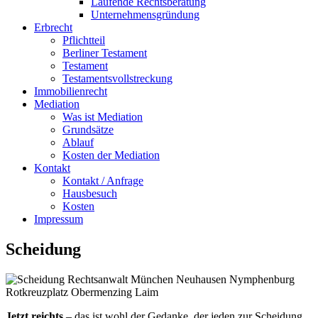
Laufende Rechtsberatung
Unternehmensgründung
Erbrecht
Pflichtteil
Berliner Testament
Testament
Testamentsvollstreckung
Immobilienrecht
Mediation
Was ist Mediation
Grundsätze
Ablauf
Kosten der Mediation
Kontakt
Kontakt / Anfrage
Hausbesuch
Kosten
Impressum
Scheidung
Jetzt reichts
– das ist wohl der Gedanke, der jeden zur Scheidung