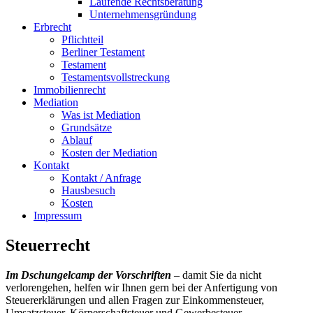
Laufende Rechtsberatung
Unternehmensgründung
Erbrecht
Pflichtteil
Berliner Testament
Testament
Testamentsvollstreckung
Immobilienrecht
Mediation
Was ist Mediation
Grundsätze
Ablauf
Kosten der Mediation
Kontakt
Kontakt / Anfrage
Hausbesuch
Kosten
Impressum
Steuerrecht
Im Dschungelcamp der Vorschriften
– damit Sie da nicht
verlorengehen, helfen wir Ihnen gern bei der Anfertigung von
Steuererklärungen und allen Fragen zur Einkommensteuer,
Umsatzsteuer, Körperschaftsteuer und Gewerbesteuer.