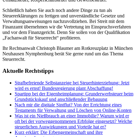
Schließlich haben Sie auch noch andere Dinge zu tun als
Steuererklärungen zu fertigen und unverständliche Gesetze und
Verwaltungsanweisungen nachzuvollziehen. Bei Streit mit dem
Finanzamt übernehmen wir die Vertretung im Einspruchsverfahren
und vor dem Finanzgericht. Denn Sie sollen von der Qualifikation
„Fachanwalt für Steuerrecht“ profitieren.
Ihr Rechtsanwalt Christoph Blaumer am Rotkreuzplatz in München
Neuhausen Nymphenburg berät Sie gerne rund um das Thema
Steuerrecht.
Aktuelle Rechtstipps
Strafbefreiende Selbstanzeige bei Steuerhinterziehung: Jetzt
wird es ernst! Bundesregierung plant Abschaffung!
Spartipp bei der Eigenheimplanung: Grunderwerbsteuer beim
Grundstückskauf und anschließender Bebauung
Nach mir die digitale Sintflut? Von der Errichtung eines
Testaments für Verwaltung und Löschen von Online-Konten
Was ist ein Nießbrauch an einer Immobilie? Warum wird er
oft bei der vorweggenommenen Erbfolge eingesetzt? Welche
steuerlichen Auswirkungen und Vorteile hat er?
Kurz erklärt: Die Erbengemeinschaft und ihre