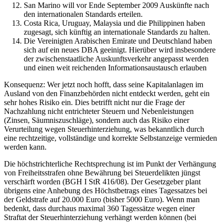
San Marino will vor Ende September 2009 Auskünfte nach
den internationalen Standards erteilen.
Costa Rica, Uruguay, Malaysia und die Philippinen haben
zugesagt, sich künftig an internationale Standards zu halten.
Die Vereinigten Arabischen Emirate und Deutschland haben
sich auf ein neues DBA geeinigt. Hierüber wird insbesondere
der zwischenstaatliche Auskunftsverkehr angepasst werden
und einen weit reichenden Informationsaustausch erlauben
Konsequenz: Wer jetzt noch hofft, dass seine Kapitalanlagen im
Ausland von den Finanzbehörden nicht entdeckt werden, geht ein
sehr hohes Risiko ein. Dies betrifft nicht nur die Frage der
Nachzahlung nicht entrichteter Steuern und Nebenleistungen
(Zinsen, Säumniszuschläge), sondern auch das Risiko einer
Verurteilung wegen Steuerhinterziehung, was bekanntlich durch
eine rechtzeitige, vollständige und korrekte Selbstanzeige vermieden
werden kann.
Die höchstrichterliche Rechtsprechung ist im Punkt der Verhängung
von Freiheitsstrafen ohne Bewährung bei Steuerdelikten jüngst
verschärft worden (BGH I StR 416/08). Der Gesetzgeber plant
übrigens eine Anhebung des Höchstbetrags eines Tagessatzes bei
der Geldstrafe auf 20.000 Euro (bisher 5000 Euro). Wenn man
bedenkt, dass durchaus maximal 360 Tagessätze wegen einer
Straftat der Steuerhinterziehung verhängt werden können (bei