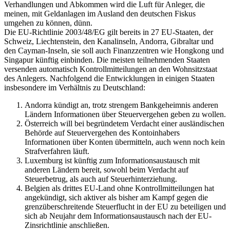
Verhandlungen und Abkommen wird die Luft für Anleger, die
meinen, mit Geldanlagen im Ausland den deutschen Fiskus
umgehen zu können, dünn.
Die EU-Richtlinie 2003/48/EG gilt bereits in 27 EU-Staaten, der
Schweiz, Liechtenstein, den Kanalinseln, Andorra, Gibraltar und
den Cayman-Inseln, sie soll auch Finanzzentren wie Hongkong und
Singapur künftig einbinden. Die meisten teilnehmenden Staaten
versenden automatisch Kontrollmitteilungen an den Wohnsitzstaat
des Anlegers. Nachfolgend die Entwicklungen in einigen Staaten
insbesondere im Verhältnis zu Deutschland:
Andorra kündigt an, trotz strengem Bankgeheimnis anderen
Ländern Informationen über Steuervergehen geben zu wollen.
Österreich will bei begründetem Verdacht einer ausländischen
Behörde auf Steuervergehen des Kontoinhabers
Informationen über Konten übermitteln, auch wenn noch kein
Strafverfahren läuft.
Luxemburg ist künftig zum Informationsaustausch mit
anderen Ländern bereit, sowohl beim Verdacht auf
Steuerbetrug, als auch auf Steuerhinterziehung.
Belgien als drittes EU-Land ohne Kontrollmitteilungen hat
angekündigt, sich aktiver als bisher am Kampf gegen die
grenzüberschreitende Steuerflucht in der EU zu beteiligen und
sich ab Neujahr dem Informationsaustausch nach der EU-
Zinsrichtlinie anschließen.