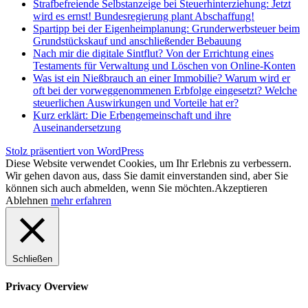
Strafbefreiende Selbstanzeige bei Steuerhinterziehung: Jetzt
wird es ernst! Bundesregierung plant Abschaffung!
Spartipp bei der Eigenheimplanung: Grunderwerbsteuer beim
Grundstückskauf und anschließender Bebauung
Nach mir die digitale Sintflut? Von der Errichtung eines
Testaments für Verwaltung und Löschen von Online-Konten
Was ist ein Nießbrauch an einer Immobilie? Warum wird er
oft bei der vorweggenommenen Erbfolge eingesetzt? Welche
steuerlichen Auswirkungen und Vorteile hat er?
Kurz erklärt: Die Erbengemeinschaft und ihre
Auseinandersetzung
Stolz präsentiert von WordPress
Diese Website verwendet Cookies, um Ihr Erlebnis zu verbessern.
Wir gehen davon aus, dass Sie damit einverstanden sind, aber Sie
können sich auch abmelden, wenn Sie möchten.
Akzeptieren
Ablehnen
mehr erfahren
Schließen
Privacy Overview