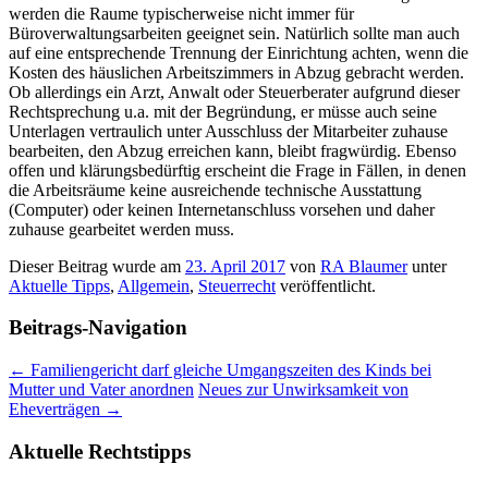
werden die Raume typischerweise nicht immer für
Büroverwaltungsarbeiten geeignet sein. Natürlich sollte man auch
auf eine entsprechende Trennung der Einrichtung achten, wenn die
Kosten des häuslichen Arbeitszimmers in Abzug gebracht werden.
Ob allerdings ein Arzt, Anwalt oder Steuerberater aufgrund dieser
Rechtsprechung u.a. mit der Begründung, er müsse auch seine
Unterlagen vertraulich unter Ausschluss der Mitarbeiter zuhause
bearbeiten, den Abzug erreichen kann, bleibt fragwürdig. Ebenso
offen und klärungsbedürftig erscheint die Frage in Fällen, in denen
die Arbeitsräume keine ausreichende technische Ausstattung
(Computer) oder keinen Internetanschluss vorsehen und daher
zuhause gearbeitet werden muss.
Dieser Beitrag wurde am
23. April 2017
von
RA Blaumer
unter
Aktuelle Tipps
,
Allgemein
,
Steuerrecht
veröffentlicht.
Beitrags-Navigation
←
Familiengericht darf gleiche Umgangszeiten des Kinds bei
Mutter und Vater anordnen
Neues zur Unwirksamkeit von
Eheverträgen
→
Aktuelle Rechtstipps