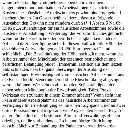
wann selbstständige Unternehmer neben dem von ihnen
eingerichteten und unterhaltenen Arbeitsräumen zusätzlich die
Kosten eines häuslichen Arbeitszimmers gewinnmindernd geltend
machen können. Im Gesetz heißt es hierzu, dass u.a. folgende
Ausgaben den Gewinn nicht mindern dürfen (§ 4 Absatz 5 Nr. 6b
EStG): „Aufwendungen für ein häusliches Arbeitszimmer sowie die
Kosten der Ausstattung.“ Weiter sagt die Vorschrift: „Dies gilt nicht,
wenn für die betriebliche oder berufliche Tätigkeit kein anderer
Arbeitsplatz zur Verfügung steht. In diesem Fall wird die Höhe der
abziehbaren Aufwendungen auf 1.250 Euro begrenzt.“ Und
schließlich: „Die Beschränkung der Höhe nach gilt nicht, wenn das
Arbeitszimmer den Mittelpunkt der gesamten betrieblichen und
beruflichen Betätigung bildet“. Immerhin lässt sich aus dem letzten
Satz schließen, dass bei ganz überwiegender Ausübung der
selbstständigen Erwerbstätigkeit vom häuslichen Arbeitszimmer aus
die Kosten hierfür steuermindernd ohne Einschränkung abgezogen
werden können. Wie steht es aber um den Selbstständigen, der
neben seinem Mittelpunkt der Erwerbstätigkeit (Büro, Praxis,
Werkstatt etc.) zuhause in einem Zimmer arbeitet? Wann steht ihm
„kein anderer Arbeitsplatz“ als das häusliche Arbeitszimmer zur
Verfügung? Im Urteilsfall ging es um einen Logopäden, der an zwei
Orten Praxisräume mit insgesamt vier Angestellten betrieb. Er gab
an, er könne dort nicht bestimmte Büro- und Verwaltungsarbeiten
erledigen, da die vorhandenen Tische und übrige Einrichtung
ausschließlich zur Behandlung der Patienten verwendet werden