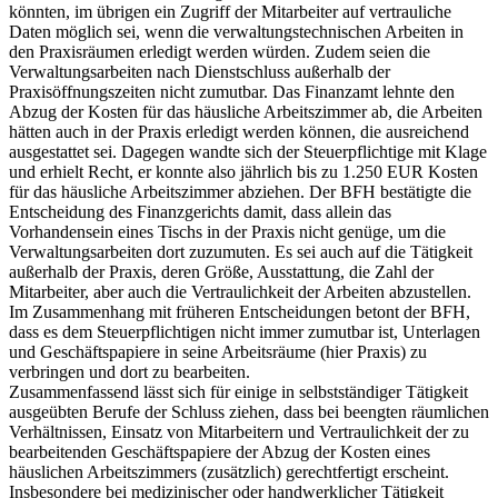
könnten, im übrigen ein Zugriff der Mitarbeiter auf vertrauliche
Daten möglich sei, wenn die verwaltungstechnischen Arbeiten in
den Praxisräumen erledigt werden würden. Zudem seien die
Verwaltungsarbeiten nach Dienstschluss außerhalb der
Praxisöffnungszeiten nicht zumutbar. Das Finanzamt lehnte den
Abzug der Kosten für das häusliche Arbeitszimmer ab, die Arbeiten
hätten auch in der Praxis erledigt werden können, die ausreichend
ausgestattet sei. Dagegen wandte sich der Steuerpflichtige mit Klage
und erhielt Recht, er konnte also jährlich bis zu 1.250 EUR Kosten
für das häusliche Arbeitszimmer abziehen. Der BFH bestätigte die
Entscheidung des Finanzgerichts damit, dass allein das
Vorhandensein eines Tischs in der Praxis nicht genüge, um die
Verwaltungsarbeiten dort zuzumuten. Es sei auch auf die Tätigkeit
außerhalb der Praxis, deren Größe, Ausstattung, die Zahl der
Mitarbeiter, aber auch die Vertraulichkeit der Arbeiten abzustellen.
Im Zusammenhang mit früheren Entscheidungen betont der BFH,
dass es dem Steuerpflichtigen nicht immer zumutbar ist, Unterlagen
und Geschäftspapiere in seine Arbeitsräume (hier Praxis) zu
verbringen und dort zu bearbeiten.
Zusammenfassend lässt sich für einige in selbstständiger Tätigkeit
ausgeübten Berufe der Schluss ziehen, dass bei beengten räumlichen
Verhältnissen, Einsatz von Mitarbeitern und Vertraulichkeit der zu
bearbeitenden Geschäftspapiere der Abzug der Kosten eines
häuslichen Arbeitszimmers (zusätzlich) gerechtfertigt erscheint.
Insbesondere bei medizinischer oder handwerklicher Tätigkeit