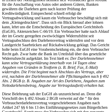
für die Anschaffung von Autos oder anderen Gütern, Banken
gewähren die Darlehen gern nach kurzer Prüfung der
Kreditwürdigkeit. Entsprechend schnell erfolgt die
Vertragsabwicklung und kaum ein Verbraucher beschäftigt sich mit
dem „Kleingedruckten“. Dass sich ein Blick hierauf aber lohnen
kann, lehrt uns die Entscheidung des Europäischen Gerichtshofs
(EuGH), Aktenzeichen C-66/19. Ein Verbraucher hatte nach Ablauf
der im Gesetz geregelten zweiwöchigen Widerrufsfrist seit
Vertragsabschluss den Darlehensvertrag widerrufen und vor dem
Landgericht Saarbrücken auf Rückabwicklung geklagt. Das Gericht
holte beim EuGH eine Vorabentscheidung ein, die dem Verbraucher
Recht gab. Zwar hatte die Bank im Urteilsfall über das gesetzliche
Widerrufsrecht aufgeklärt. Im Text hieß es:
Der Darlehnsnehmer
kann seine Vertragserklärung innerhalb von 14 Tagen ohne
Angaben von Gründen in Textform (z. B. Brief, Fax, E-Mail)
widerrufen. Die Frist beginnt nach Abschluss des Vertrags, aber
erst, nachdem der Darlehnsnehmer alle Pflichtangaben nach § 492
Abs. 2 BGB (z. B. Angaben zur Art des Darlehens, Angaben zum
Nettodarlehensbetrag, Angabe zur Vertragslaufzeit) erhalten hat.
Diese Belehrung sah der EuGH als unzureichend an. Denn die
Vorschrift des § 492 Absatz 2 BGB verweist auf die “ für den
Verbraucherdarlehensvertrag vorgeschriebenen Angaben nach
Artikel 247 §§ 6 bis 13 des Einführungsgesetzes zum Bürgerlichen
Gesetzbuch“. Somit muss der Verbraucher sich mit den genannte