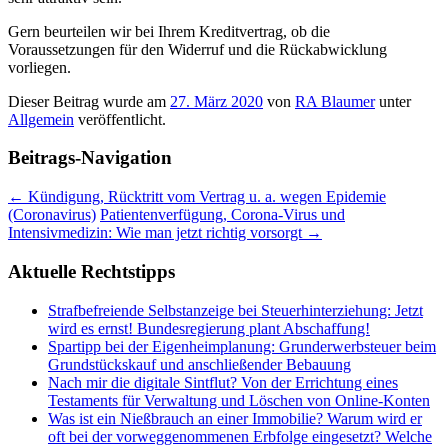
Gern beurteilen wir bei Ihrem Kreditvertrag, ob die
Voraussetzungen für den Widerruf und die Rückabwicklung
vorliegen.
Dieser Beitrag wurde am
27. März 2020
von
RA Blaumer
unter
Allgemein
veröffentlicht.
Beitrags-Navigation
←
Kündigung, Rücktritt vom Vertrag u. a. wegen Epidemie
(Coronavirus)
Patientenverfügung, Corona-Virus und
Intensivmedizin: Wie man jetzt richtig vorsorgt
→
Aktuelle Rechtstipps
Strafbefreiende Selbstanzeige bei Steuerhinterziehung: Jetzt
wird es ernst! Bundesregierung plant Abschaffung!
Spartipp bei der Eigenheimplanung: Grunderwerbsteuer beim
Grundstückskauf und anschließender Bebauung
Nach mir die digitale Sintflut? Von der Errichtung eines
Testaments für Verwaltung und Löschen von Online-Konten
Was ist ein Nießbrauch an einer Immobilie? Warum wird er
oft bei der vorweggenommenen Erbfolge eingesetzt? Welche