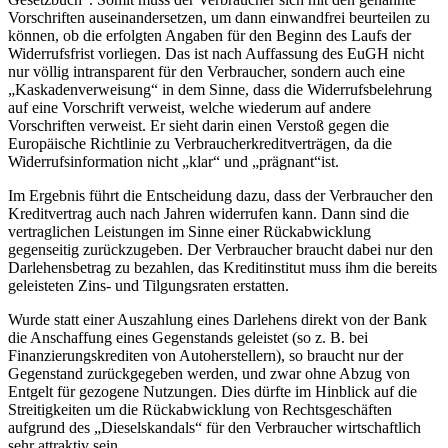
Vorschriften auseinandersetzen, um dann einwandfrei beurteilen zu
können, ob die erfolgten Angaben für den Beginn des Laufs der
Widerrufsfrist vorliegen. Das ist nach Auffassung des EuGH nicht
nur völlig intransparent für den Verbraucher, sondern auch eine
„Kaskadenverweisung“ in dem Sinne, dass die Widerrufsbelehrung
auf eine Vorschrift verweist, welche wiederum auf andere
Vorschriften verweist. Er sieht darin einen Verstoß gegen die
Europäische Richtlinie zu Verbraucherkreditverträgen, da die
Widerrufsinformation nicht „klar“ und „prägnant“ist.
Im Ergebnis führt die Entscheidung dazu, dass der Verbraucher den
Kreditvertrag auch nach Jahren widerrufen kann. Dann sind die
vertraglichen Leistungen im Sinne einer Rückabwicklung
gegenseitig zurückzugeben. Der Verbraucher braucht dabei nur den
Darlehensbetrag zu bezahlen, das Kreditinstitut muss ihm die bereits
geleisteten Zins- und Tilgungsraten erstatten.
Wurde statt einer Auszahlung eines Darlehens direkt von der Bank
die Anschaffung eines Gegenstands geleistet (so z. B. bei
Finanzierungskrediten von Autoherstellern), so braucht nur der
Gegenstand zurückgegeben werden, und zwar ohne Abzug von
Entgelt für gezogene Nutzungen. Dies dürfte im Hinblick auf die
Streitigkeiten um die Rückabwicklung von Rechtsgeschäften
aufgrund des „Dieselskandals“ für den Verbraucher wirtschaftlich
sehr attraktiv sein.