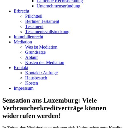
Laufende Rechtsberatung
Unternehmensgründung
Erbrecht
Pflichtteil
Berliner Testament
Testament
Testamentsvollstreckung
Immobilienrecht
Mediation
Was ist Mediation
Grundsätze
Ablauf
Kosten der Mediation
Kontakt
Kontakt / Anfrage
Hausbesuch
Kosten
Impressum
Sensation aus Luxemburg: Viele
Verbraucherkreditverträge können
widerrufen werden!
In Zeiten der Niedrigzinsen nehmen sich Verbraucher gern Kredite